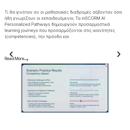
τ
Τι θα γινόταν αν οι μαθησιακές διαδρομές σέβονταν όσα
​Τ
ήδη γνωρίζουν οι εκπαιδευόμενοι; Τα inSCORM AI
ως
Personalized Pathways δημιουργούν προσαρμοστικά
στ
learning journeys που προσαρμόζονται στις ικανότητες
συ
(competencies), την πρόοδο και
«σ
Read More
Re