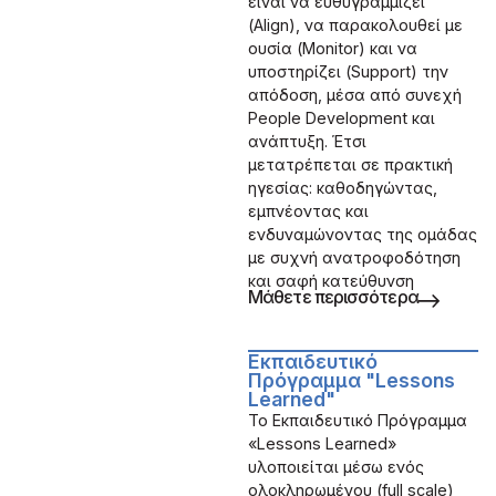
είναι να ευθυγραμμίζει
(Align), να παρακολουθεί με
ουσία (Monitor) και να
υποστηρίζει (Support) την
απόδοση, μέσα από συνεχή
People Development και
ανάπτυξη. Έτσι
μετατρέπεται σε πρακτική
ηγεσίας: καθοδηγώντας,
εμπνέοντας και
ενδυναμώνοντας της ομάδας
με συχνή ανατροφοδότηση
και σαφή κατεύθυνση
Μάθετε περισσότερα
Εκπαιδευτικό
Πρόγραμμα "Lessons
Learned"
Το Εκπαιδευτικό Πρόγραμμα
«Lessons Learned»
υλοποιείται μέσω ενός
ολοκληρωμένου (full scale)