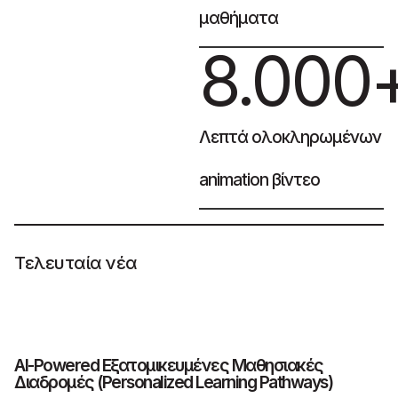
μαθήματα
8.000
Λεπτά ολοκληρωμένων
animation βίντεο
Τελευταία νέα
AI-Powered Εξατομικευμένες Μαθησιακές
Τ
Διαδρομές (Personalized Learning Pathways)
π