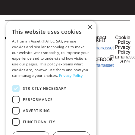
×
This website uses cookies
HQ OFFICE
Connect
Cookie
LINKED
At Human Asset (HATEC SA), we use
IN
Policy
Frangon 13,
Privacy
cookies and similar technologies to make
humanasset
54626 Thessaloniki,
Policy
our website work smoothly, to improve your
©humanasse
Greece
experience and to understand how visitors
FACEBOOK
2026
use our pages. This policy explains what
humanasset
e-mail:
cookies are, how we use them and how you
can manage your choices.
Privacy Policy
info@humanasset.com
STRICTLY NECESSARY
PERFORMANCE
ADVERTISING
FUNCTIONALITY