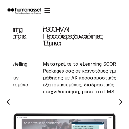
Ενδυναμώνουμε τους εκπαιδευτές. Εμπν
τους εκπαιδευόμενους.
Ανακαλύψτε τις ανθρωποκεντρικές,
g SCORM
ενισχυμένες με AI υπηρεσίες μάθηση
ες εμπειρίες
που προσφέρουμε:
στικές,
από προγράμματα Train-the-Trainer
τικές και με
έως ενημέρωση/ευαισθητοποίηση για
ο LMS σας.
το AI και ανάπτυξη soft skills.