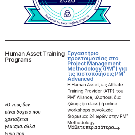
Human Asset Training
Εργαστήριο
προετοιμασίας στο
Programs
Project Management
Methodology (PM²) για
τις πιστοποιήσεις PM²
Advanced
Η Human Asset, ως Affiliate
Training Provider (ATP) του
PM² Alliance, υλοποιεί δια
ζώσης (in class) ή online
«Ο νους δεν
workshops συνολικής
είναι δοχείο που
διάρκειας 24 ωρών στην PM²
χρειάζεται
Methodology.
γέμισμα, αλλά
Μάθετε περισσότερα
ξύλο που