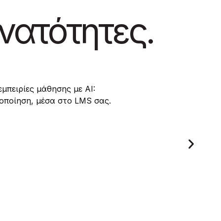
τότητες.
ς μάθησης με AI:
η, μέσα στο LMS σας.