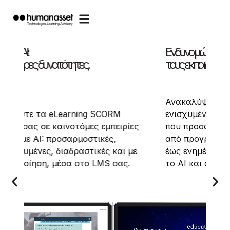
Ενδυναμώνουμε τους εκπαιδευτές. Εμπν
τους εκπαιδευόμενους.
Ανακαλύψτε τις ανθρωποκεντρικές,
g SCORM
ενισχυμένες με AI υπηρεσίες μάθηση
ες εμπειρίες
που προσφέρουμε:
στικές,
από προγράμματα Train-the-Trainer
τικές και με
έως ενημέρωση/ευαισθητοποίηση για
ο LMS σας.
το AI και ανάπτυξη soft skills.