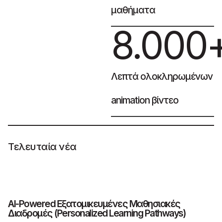
μαθήματα
8.000
Λεπτά ολοκληρωμένων
animation βίντεο
Τελευταία νέα
AI-Powered Εξατομικευμένες Μαθησιακές
Τ
Διαδρομές (Personalized Learning Pathways)
π