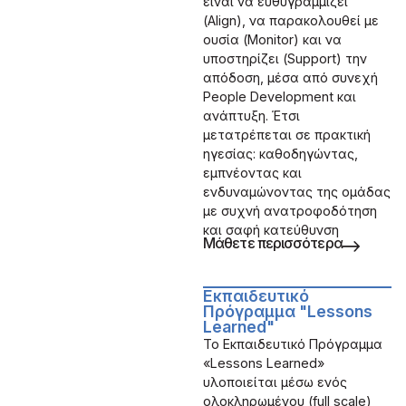
είναι να ευθυγραμμίζει
(Align), να παρακολουθεί με
ουσία (Monitor) και να
υποστηρίζει (Support) την
απόδοση, μέσα από συνεχή
People Development και
ανάπτυξη. Έτσι
μετατρέπεται σε πρακτική
ηγεσίας: καθοδηγώντας,
εμπνέοντας και
ενδυναμώνοντας της ομάδας
με συχνή ανατροφοδότηση
και σαφή κατεύθυνση
Μάθετε περισσότερα
Εκπαιδευτικό
Πρόγραμμα "Lessons
Learned"
Το Εκπαιδευτικό Πρόγραμμα
«Lessons Learned»
υλοποιείται μέσω ενός
ολοκληρωμένου (full scale)