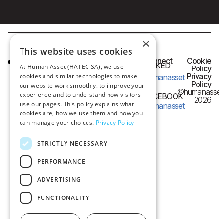
×
This website uses cookies
HQ OFFICE
Connect
Cookie
LINKED
At Human Asset (HATEC SA), we use
IN
Policy
Frangon 13,
Privacy
cookies and similar technologies to make
humanasset
54626 Thessaloniki,
Policy
our website work smoothly, to improve your
©humanasse
Greece
experience and to understand how visitors
FACEBOOK
2026
use our pages. This policy explains what
humanasset
e-mail:
cookies are, how we use them and how you
can manage your choices.
Privacy Policy
info@humanasset.com
STRICTLY NECESSARY
PERFORMANCE
ADVERTISING
FUNCTIONALITY