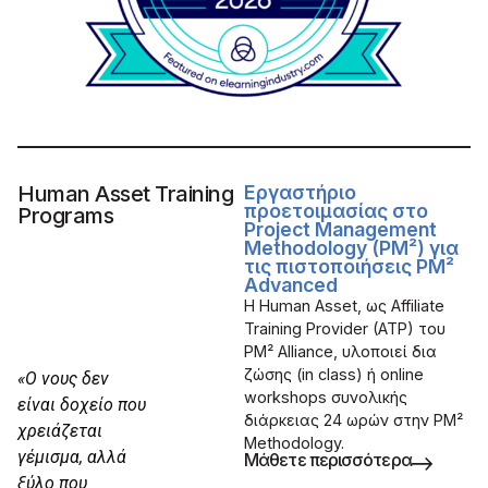
Human Asset Training
Εργαστήριο
προετοιμασίας στο
Programs
Project Management
Methodology (PM²) για
τις πιστοποιήσεις PM²
Advanced
Η Human Asset, ως Affiliate
Training Provider (ATP) του
PM² Alliance, υλοποιεί δια
ζώσης (in class) ή online
«Ο νους δεν
workshops συνολικής
είναι δοχείο που
διάρκειας 24 ωρών στην PM²
χρειάζεται
Methodology.
γέμισμα, αλλά
Μάθετε περισσότερα
ξύλο που