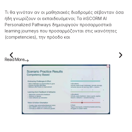
τ
Τι θα γινόταν αν οι μαθησιακές διαδρομές σέβονταν όσα
​Τ
ήδη γνωρίζουν οι εκπαιδευόμενοι; Τα inSCORM AI
ως
Personalized Pathways δημιουργούν προσαρμοστικά
στ
learning journeys που προσαρμόζονται στις ικανότητες
συ
(competencies), την πρόοδο και
«σ
Read More
Re