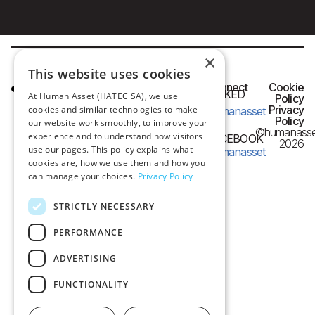
×
This website uses cookies
HQ OFFICE
Connect
Cookie
LINKED
At Human Asset (HATEC SA), we use
IN
Policy
Frangon 13,
Privacy
cookies and similar technologies to make
humanasset
54626 Thessaloniki,
Policy
our website work smoothly, to improve your
©humanasse
Greece
experience and to understand how visitors
FACEBOOK
2026
use our pages. This policy explains what
humanasset
e-mail:
cookies are, how we use them and how you
can manage your choices.
Privacy Policy
info@humanasset.com
STRICTLY NECESSARY
PERFORMANCE
ADVERTISING
FUNCTIONALITY