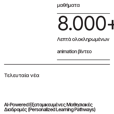
μαθήματα
8.000
Λεπτά ολοκληρωμένων
animation βίντεο
Τελευταία νέα
AI-Powered Εξατομικευμένες Μαθησιακές
Τ
Διαδρομές (Personalized Learning Pathways)
π