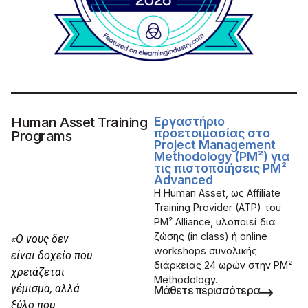
Human Asset Training
Εργαστήριο
προετοιμασίας στο
Programs
Project Management
Methodology (PM²) για
τις πιστοποιήσεις PM²
Advanced
Η Human Asset, ως Affiliate
Training Provider (ATP) του
PM² Alliance, υλοποιεί δια
ζώσης (in class) ή online
«Ο νους δεν
workshops συνολικής
είναι δοχείο που
διάρκειας 24 ωρών στην PM²
χρειάζεται
Methodology.
γέμισμα, αλλά
Μάθετε περισσότερα
ξύλο που