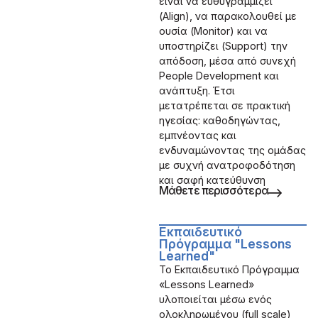
είναι να ευθυγραμμίζει
(Align), να παρακολουθεί με
ουσία (Monitor) και να
υποστηρίζει (Support) την
απόδοση, μέσα από συνεχή
People Development και
ανάπτυξη. Έτσι
μετατρέπεται σε πρακτική
ηγεσίας: καθοδηγώντας,
εμπνέοντας και
ενδυναμώνοντας της ομάδας
με συχνή ανατροφοδότηση
και σαφή κατεύθυνση
Μάθετε περισσότερα
Εκπαιδευτικό
Πρόγραμμα "Lessons
Learned"
Το Εκπαιδευτικό Πρόγραμμα
«Lessons Learned»
υλοποιείται μέσω ενός
ολοκληρωμένου (full scale)