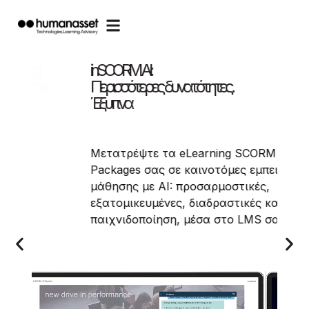
Ενδυναμώνουμε τους εκπαιδευτές. Εμπν
τους εκπαιδευόμενους.
Ανακαλύψτε τις ανθρωποκεντρικές,
g SCORM
ενισχυμένες με AI υπηρεσίες μάθηση
ες εμπειρίες
που προσφέρουμε:
στικές,
από προγράμματα Train-the-Trainer
τικές και με
έως ενημέρωση/ευαισθητοποίηση για
ο LMS σας.
το AI και ανάπτυξη soft skills.