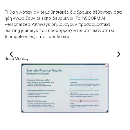
τ
Τι θα γινόταν αν οι μαθησιακές διαδρομές σέβονταν όσα
​Τ
ήδη γνωρίζουν οι εκπαιδευόμενοι; Τα inSCORM AI
ως
Personalized Pathways δημιουργούν προσαρμοστικά
στ
learning journeys που προσαρμόζονται στις ικανότητες
συ
(competencies), την πρόοδο και
«σ
Read More
Re